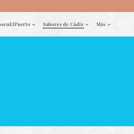
osenElPuerto
Sabores de Cádiz
Más