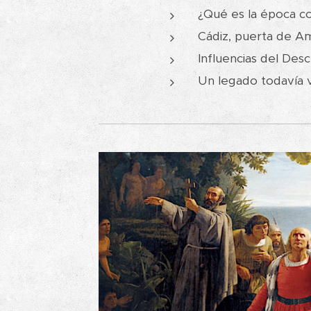
¿Qué es la época c
Cádiz, puerta de Am
Influencias del Des
Un legado todavía vi