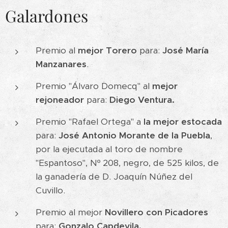
Galardones
Premio al
mejor Torero
para:
José María
Manzanares
.
Premio "Álvaro Domecq" al
mejor
rejoneador
para:
Diego Ventura.
Premio "Rafael Ortega" a
la mejor estocada
para:
José Antonio Morante de la Puebla
,
por la ejecutada al toro de nombre
"Espantoso", Nº 208, negro, de 525 kilos, de
la ganadería de D. Joaquín Núñez del
Cuvillo.
Premio al mejor
Novillero
con Picadores
para:
Gonzalo Capdevila.