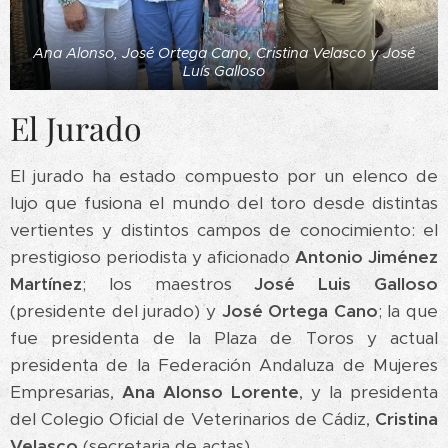
Ana Alonso, José Ortega Cano, Cristina Velasco y José
Luís Galloso
El Jurado
El jurado ha estado compuesto por un elenco de
lujo que fusiona el mundo del toro desde distintas
vertientes y distintos campos de conocimiento: el
prestigioso periodista y aficionado
Antonio Jiménez
Martínez
; los maestros
José Luis Galloso
(presidente del jurado) y
José Ortega Cano
; la que
fue presidenta de la Plaza de Toros y actual
presidenta de la Federación Andaluza de Mujeres
Empresarias,
Ana Alonso Lorente
, y la presidenta
del Colegio Oficial de Veterinarios de Cádiz,
Cristina
Velasco
(secretaria de actas).