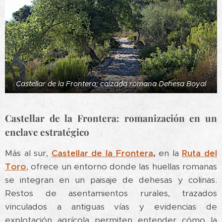
Castellar de la Frontera; calzada romana Dehesa Boyal
Castellar de la Frontera: romanización en un
enclave estratégico
Más al sur,
Castellar de la
Frontera
,
en la
Ruta del
Toro
, ofrece un entorno donde las huellas romanas
se integran en un paisaje de dehesas y colinas.
Restos de asentamientos rurales, trazados
vinculados a antiguas vías y evidencias de
explotación agrícola permiten entender cómo la