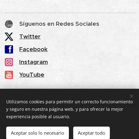
Síguenos en Redes Sociales
Twitter
Facebook
Instagram
YouTube
Share
Utilizamos cookies para permitir un correcto funcionamiento
y seguro en nuestra página web, y para ofrecer la mejor
experiencia posible al usuario.
© 2025 eventic360
.
Todos los derechos reservados.
Aceptar solo lo necesario
Aceptar todo
Creado por
Sho
Cookies