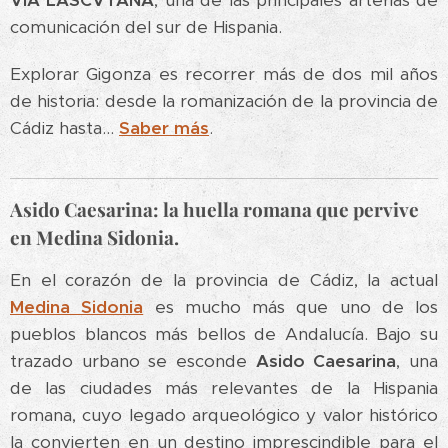
VIA LASCVTANA
, una de las principales arterias de
comunicación del sur de Hispania.
Explorar Gigonza es recorrer más de dos mil años
de historia: desde la romanización de la provincia de
Cádiz hasta...
Saber más
.
Asido Caesarina: la huella romana que pervive
en Medina Sidonia.
En el corazón de la provincia de Cádiz, la actual
Medina Sidonia
es mucho más que uno de los
pueblos blancos más bellos de Andalucía. Bajo su
trazado urbano se esconde
Asido Caesarina
, una
de las ciudades más relevantes de la Hispania
romana, cuyo legado arqueológico y valor histórico
la convierten en un destino imprescindible para el