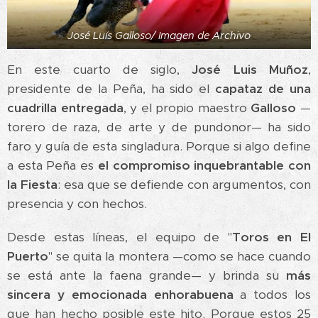
José Luís Galloso/ Imagen de Archivo
En este cuarto de siglo,
José Luis Muñoz
,
presidente de la Peña, ha sido el
capataz de una
cuadrilla entregada
, y el propio maestro
Galloso
—
torero de raza, de arte y de pundonor— ha sido
faro y guía de esta singladura. Porque si algo define
a esta Peña es
el compromiso inquebrantable con
la Fiesta
: esa que se defiende con argumentos, con
presencia y con hechos.
Desde estas líneas, el equipo de "
Toros en El
Puerto
" se quita la montera —como se hace cuando
se está ante la faena grande— y brinda su
más
sincera y emocionada enhorabuena
a todos los
que han hecho posible este hito. Porque estos 25