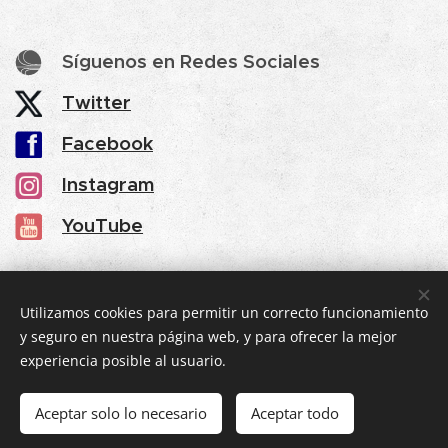
Síguenos en Redes Sociales
Twitter
Facebook
Instagram
YouTube
Share
Utilizamos cookies para permitir un correcto funcionamiento
y seguro en nuestra página web, y para ofrecer la mejor
experiencia posible al usuario.
© 2025 eventic360
.
Todos los derechos reservados.
Aceptar solo lo necesario
Aceptar todo
Creado por
Sho
Cookies